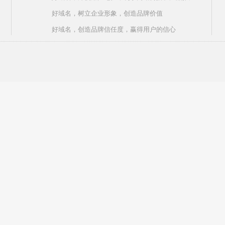
好域名，树立企业形象，创造品牌价值
好域名，创造品牌信任度，赢得用户的信心