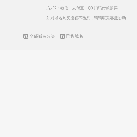
方式2：微信、支付宝、QQ 扫码付款购买
如对域名购买流程不熟悉，请请联系客服协助
全部域名分类
|
已售域名