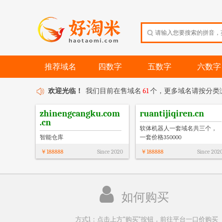
推荐域名
四数字
五数字
六数字
欢迎光临！
我们目前在售域名
61
个，更多域名请按分类
zhinengcangku.com
ruantijiqiren.cn
.cn
软体机器人一套域名共三个，
智能仓库
一套价格350000
￥
188888
Since
2020
￥
188888
Since
202
如何购买
方式1：点击上方“购买”按钮，前往平台一口价购买